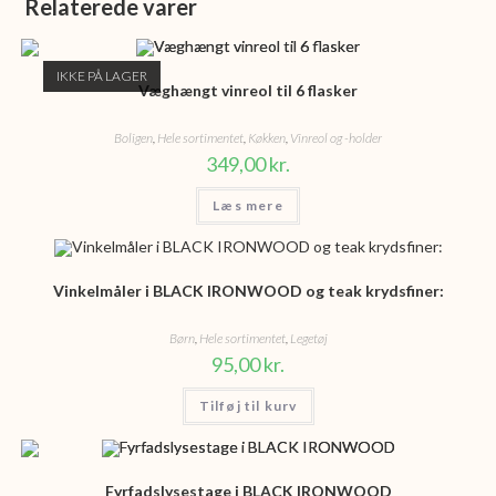
Relaterede varer
IKKE PÅ LAGER
Væghængt vinreol til 6 flasker
Boligen
,
Hele sortimentet
,
Køkken
,
Vinreol og -holder
349,00
kr.
Læs mere
Vinkelmåler i BLACK IRONWOOD og teak krydsfiner:
Børn
,
Hele sortimentet
,
Legetøj
95,00
kr.
Tilføj til kurv
Fyrfadslysestage i BLACK IRONWOOD