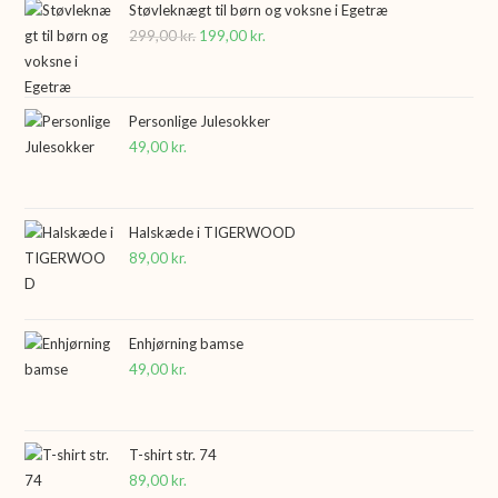
Støvleknægt til børn og voksne i Egetræ
299,00
kr.
Den
199,00
kr.
Den
oprindelige
aktuelle
pris
pris
var:
er:
Personlige Julesokker
49,00
kr.
299,00 kr..
199,00 kr..
Halskæde i TIGERWOOD
89,00
kr.
Enhjørning bamse
49,00
kr.
T-shirt str. 74
89,00
kr.