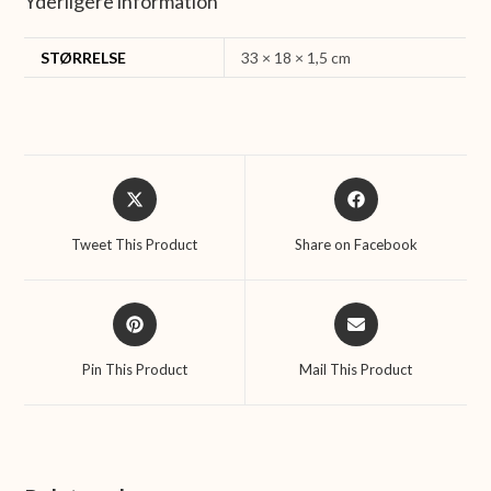
Yderligere information
STØRRELSE
33 × 18 × 1,5 cm
Opens
Opens
in
in
a
a
Tweet This Product
Share on Facebook
new
new
window
window
Opens
Opens
in
in
a
a
Pin This Product
Mail This Product
new
new
window
window