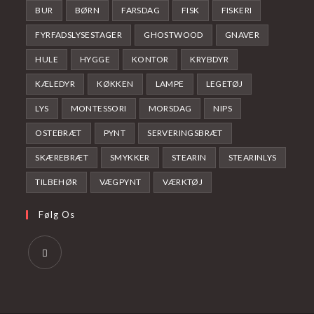
BUR
BØRN
FARSDAG
FISK
FISKERI
FYRFADSLYSESTAGER
GHOSTWOOD
GNAVER
HULE
HYGGE
KONTOR
KRYBDYR
KÆLEDYR
KØKKEN
LAMPE
LEGETØJ
LYS
MONTESSORI
MORSDAG
NIPS
OSTEBRÆT
PYNT
SERVERINGSBRÆT
SKÆREBRÆT
SMYKKER
STEARIN
STEARINLYS
TILBEHØR
VÆGPYNT
VÆRKTØJ
Følg Os
Opens
in
a