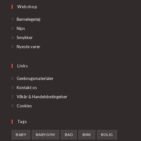
Webshop
Opens
Børnelegetøj
in
Opens
Nips
a
in
Opens
Smykker
new
a
in
Opens
Nyeste varer
tab
new
a
in
tab
new
a
Links
tab
new
tab
Genbrugsmaterialer
Kontakt os
Vilkår & Handelsbetingelser
Cookies
Tags
BABY
BABYGYM
BAD
BIRK
BOLIG