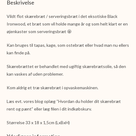
Beskrivelse
Vildt flot skærebræt / serveringsbræt i det eksotiske Black
Ironwood, et bræt som vil holde mange år og som helt klart er en
øjenkaster som serveringsbræt 🤩
Kan bruges til tapas, kage, som ostebræt eller hvad man nu ellers
kan finde på.
Skærebrættet er behandlet med ugiftig skærebrætsolie, så den
kan vaskes af uden problemer.
Kom aldrig et træ skærebræt i opvaskemaskinen.
Læs evt. vores blog oplæg “Hvordan du holder dit skærebræt
rent og pænt” eller læg filen i dit indkøbskurv.
Størrelse 33 x 18 x 1,5cm (LxBxH)