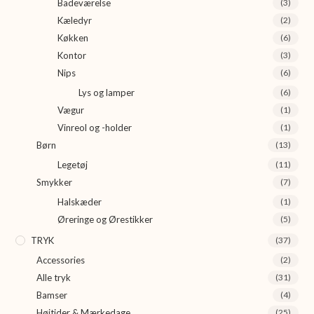
Badeværelse
(3)
Kæledyr
(2)
Køkken
(6)
Kontor
(3)
Nips
(6)
Lys og lamper
(6)
Vægur
(1)
Vinreol og -holder
(1)
Børn
(13)
Legetøj
(11)
Smykker
(7)
Halskæder
(1)
Øreringe og Ørestikker
(5)
TRYK
(37)
Accessories
(2)
Alle tryk
(31)
Bamser
(4)
Højtider & Mærkedage
(25)