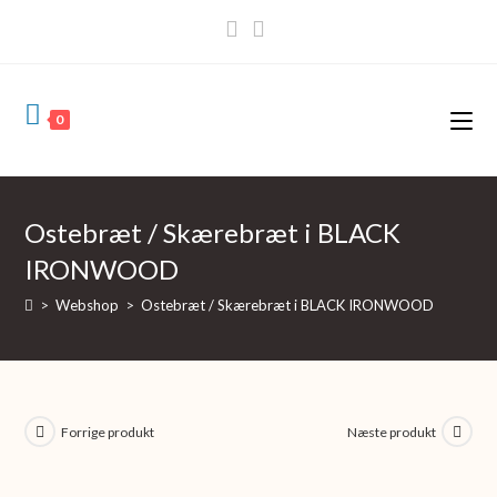
Skip
to
content
0
Ostebræt / Skærebræt i BLACK
IRONWOOD
>
Webshop
>
Ostebræt / Skærebræt i BLACK IRONWOOD
Forrige produkt
Næste produkt