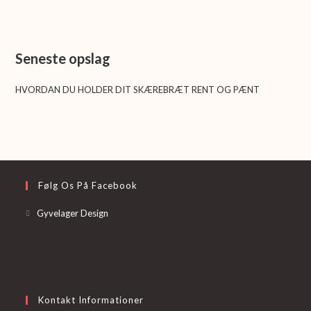
Seneste opslag
HVORDAN DU HOLDER DIT SKÆREBRÆT RENT OG PÆNT
Følg Os På Facebook
Opens
Gyvelager Design
in
a
new
tab
Kontakt Informationer