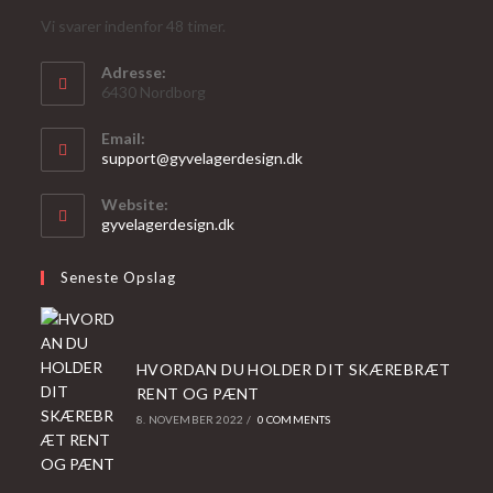
Vi svarer indenfor 48 timer.
Adresse:
6430 Nordborg
Email:
Opens
support@gyvelagerdesign.dk
in
your
Website:
application
gyvelagerdesign.dk
Seneste Opslag
HVORDAN DU HOLDER DIT SKÆREBRÆT
RENT OG PÆNT
8. NOVEMBER 2022
/
0 COMMENTS