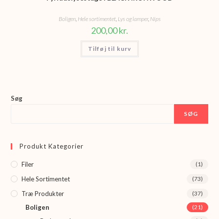
Boligen
,
Hele sortimentet
,
Lys og lamper
,
Nips
200,00
kr.
Tilføj til kurv
Søg
SØG
Produkt Kategorier
Filer
(1)
Hele Sortimentet
(73)
Træ Produkter
(37)
Boligen
(21)