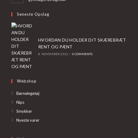
Seneste Opslag
HVORDAN DU HOLDER DIT SKÆREBRÆT
RENT OG PÆNT
8. NOVEMBER 2022
/
0 COMMENTS
Webshop
Opens
Børnelegetøj
in
Opens
Nips
a
in
Opens
Smykker
new
a
in
Opens
Nyeste varer
tab
new
a
in
tab
new
a