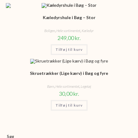
Kæledyrshule i Bøg – Stor
Boligen
,
Hele sortimentet
,
Kæledyr
249,00
kr.
Tilføj til kurv
Skruetrækker (Lige kærv) i Bøg og fyre
Børn
,
Hele sortimentet
,
Legetøj
30,00
kr.
Tilføj til kurv
Søg