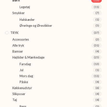
Børn
(13)
Legetøj
(11)
Smykker
(7)
Halskæder
(1)
Øreringe og Ørestikker
(5)
TRYK
(37)
Accessories
(2)
Alle tryk
(31)
Bamser
(4)
Højtider & Mærkedage
(25)
Farsdag
(13)
Jul
(1)
Mors dag
(11)
Påske
(4)
Køkkenudstyr
(6)
Slikposer
(4)
Tøj
(4)
Børn
(2)