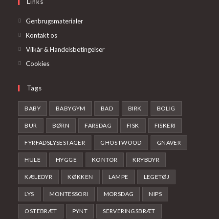
Links
tab
new
tab
Genbrugsmaterialer
Kontakt os
Vilkår & Handelsbetingelser
Cookies
Tags
BABY
BABYGYM
BAD
BIRK
BOLIG
BUR
BØRN
FARSDAG
FISK
FISKERI
FYRFADSLYSESTAGER
GHOSTWOOD
GNAVER
HULE
HYGGE
KONTOR
KRYBDYR
KÆLEDYR
KØKKEN
LAMPE
LEGETØJ
LYS
MONTESSORI
MORSDAG
NIPS
OSTEBRÆT
PYNT
SERVERINGSBRÆT