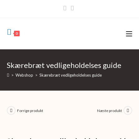
Skip
to
content
0
Skærebræt vedligeholdelses guide
>
Webshop
>
Skærebræt vedligeholdelses guide
Forrige produkt
Næste produkt