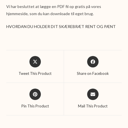
Vi har besluttet at lægge en PDF fil op gratis på vores
hjemmeside, som du kan downloade til eget brug.
HVORDAN DU HOLDER DIT SKÆREBRÆT RENT OG PÆNT
Opens
Opens
in
in
a
a
Tweet This Product
Share on Facebook
new
new
window
window
Opens
Opens
in
in
a
a
Pin This Product
Mail This Product
new
new
window
window