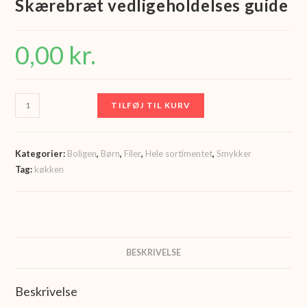
Skærebræt vedligeholdelses guide
0,00
kr.
Skærebræt
TILFØJ TIL KURV
vedligeholdelses
guide
antal
Kategorier:
Boligen
,
Børn
,
Filer
,
Hele sortimentet
,
Smykker
Tag:
køkken
BESKRIVELSE
Beskrivelse