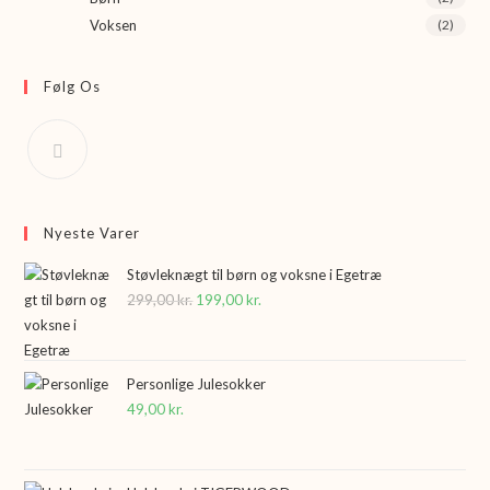
Voksen
(2)
Følg Os
Nyeste Varer
Støvleknægt til børn og voksne i Egetræ
299,00
kr.
Den
199,00
kr.
Den
oprindelige
aktuelle
pris
pris
var:
er:
Personlige Julesokker
49,00
kr.
299,00 kr..
199,00 kr..