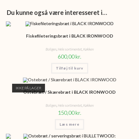
Du kunne også være interesseret i…
Fiskefileteringsbræt i BLACK IRONWOOD
Boligen
,
Hele sortimentet
,
Køkken
600,00
kr.
Tilføj til kurv
IKKE PÅ LAGER
Ostebræt / Skærebræt i BLACK IRONWOOD
Boligen
,
Hele sortimentet
,
Køkken
150,00
kr.
Læs mere