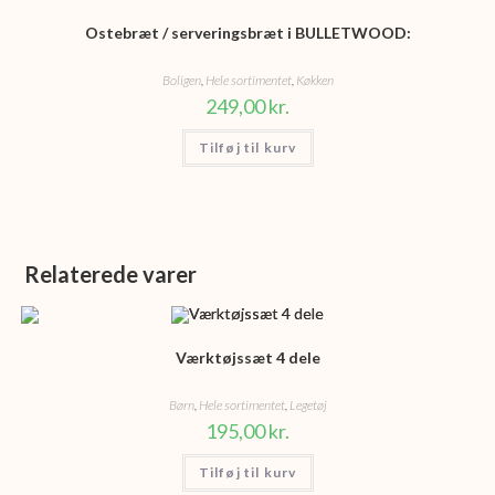
Ostebræt / serveringsbræt i BULLETWOOD:
Boligen
,
Hele sortimentet
,
Køkken
249,00
kr.
Tilføj til kurv
Relaterede varer
Værktøjssæt 4 dele
Børn
,
Hele sortimentet
,
Legetøj
195,00
kr.
Tilføj til kurv