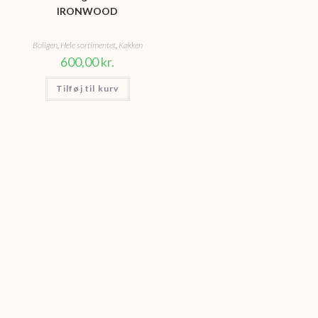
IRONWOOD
Boligen
,
Hele sortimentet
,
Køkken
600,00
kr.
Tilføj til kurv