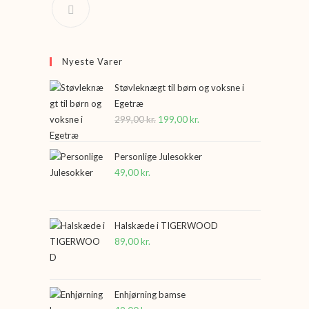
Nyeste Varer
Støvleknægt til børn og voksne i
Egetræ
299,00
kr.
Den
199,00
kr.
Den
oprindelige
aktuelle
pris
pris
Personlige Julesokker
var:
er:
49,00
kr.
299,00 kr..
199,00 kr..
Halskæde i TIGERWOOD
89,00
kr.
Enhjørning bamse