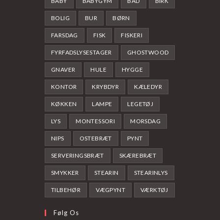
BABY
BABYGYM
BAD
BIRK
BOLIG
BUR
BØRN
FARSDAG
FISK
FISKERI
FYRFADSLYSESTAGER
GHOSTWOOD
GNAVER
HULE
HYGGE
KONTOR
KRYBDYR
KÆLEDYR
KØKKEN
LAMPE
LEGETØJ
LYS
MONTESSORI
MORSDAG
NIPS
OSTEBRÆT
PYNT
SERVERINGSBRÆT
SKÆREBRÆT
SMYKKER
STEARIN
STEARINLYS
TILBEHØR
VÆGPYNT
VÆRKTØJ
Følg Os