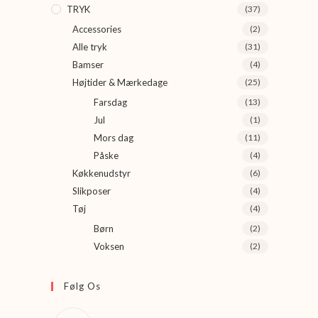
TRYK
(37)
Accessories
(2)
Alle tryk
(31)
Bamser
(4)
Højtider & Mærkedage
(25)
Farsdag
(13)
Jul
(1)
Mors dag
(11)
Påske
(4)
Køkkenudstyr
(6)
Slikposer
(4)
Tøj
(4)
Børn
(2)
Voksen
(2)
Følg Os