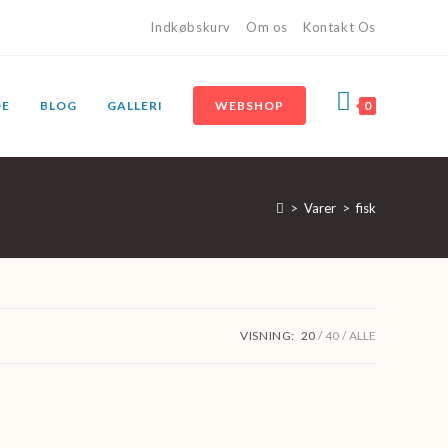
Indkøbskurv
Om os
Kontakt Os
DE
BLOG
GALLERI
WEBSHOP
0
>
Varer
>
fisk
VISNING:
20
40
ALLE