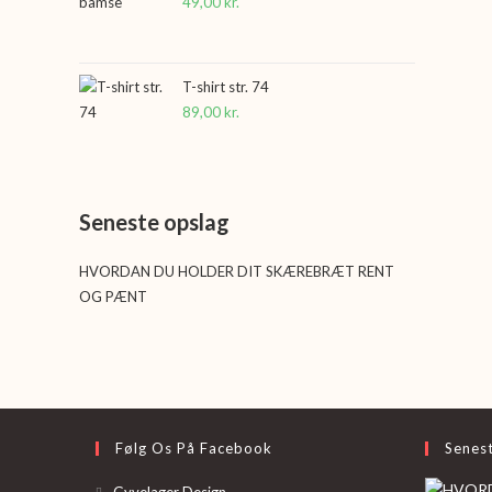
49,00
kr.
T-shirt str. 74
89,00
kr.
Seneste opslag
HVORDAN DU HOLDER DIT SKÆREBRÆT RENT
OG PÆNT
Følg Os På Facebook
Senes
Opens