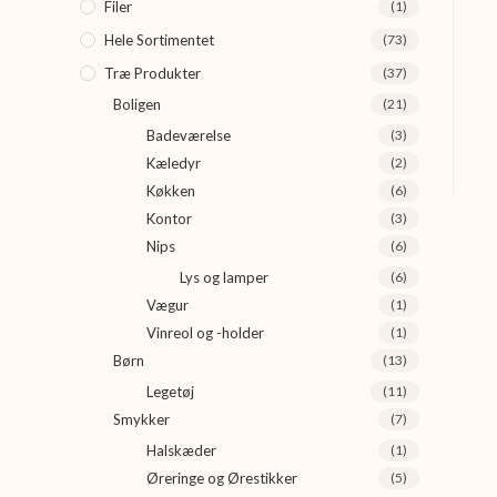
Filer
(1)
Hele Sortimentet
(73)
Træ Produkter
(37)
Boligen
(21)
Badeværelse
(3)
Kæledyr
(2)
Køkken
(6)
Kontor
(3)
Nips
(6)
Lys og lamper
(6)
Vægur
(1)
Vinreol og -holder
(1)
Børn
(13)
Legetøj
(11)
Smykker
(7)
Halskæder
(1)
Øreringe og Ørestikker
(5)