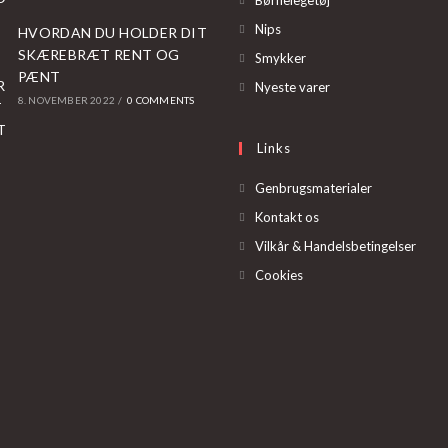
Børnelegetøj
in
Opens
Nips
HVORDAN DU HOLDER DIT
a
in
SKÆREBRÆT RENT OG
Opens
Smykker
new
PÆNT
a
in
Opens
Nyeste varer
tab
8. NOVEMBER 2022
/
0 COMMENTS
new
a
in
tab
new
a
Links
tab
new
tab
Genbrugsmaterialer
Kontakt os
Vilkår & Handelsbetingelser
Cookies