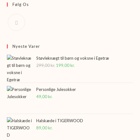
Følg Os
Nyeste Varer
Støvleknægt til børn og voksne i Egetræ
299,00
kr.
Den
199,00
kr.
Den
oprindelige
aktuelle
pris
pris
var:
er:
Personlige Julesokker
49,00
kr.
299,00 kr..
199,00 kr..
Halskæde i TIGERWOOD
89,00
kr.