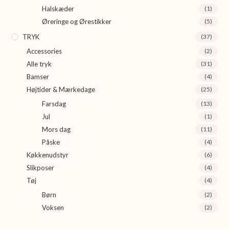
Halskæder
(1)
Øreringe og Ørestikker
(5)
TRYK
(37)
Accessories
(2)
Alle tryk
(31)
Bamser
(4)
Højtider & Mærkedage
(25)
Farsdag
(13)
Jul
(1)
Mors dag
(11)
Påske
(4)
Køkkenudstyr
(6)
Slikposer
(4)
Tøj
(4)
Børn
(2)
Voksen
(2)