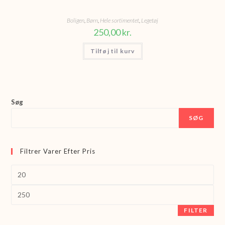
Boligen
,
Børn
,
Hele sortimentet
,
Legetøj
250,00
kr.
Tilføj til kurv
Søg
SØG
Filtrer Varer Efter Pris
Mindste
pris
Højeste
pris
FILTER