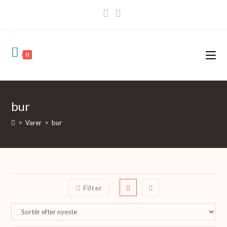
Skip
to
content
0
bur
>
Varer
>
bur
Filter