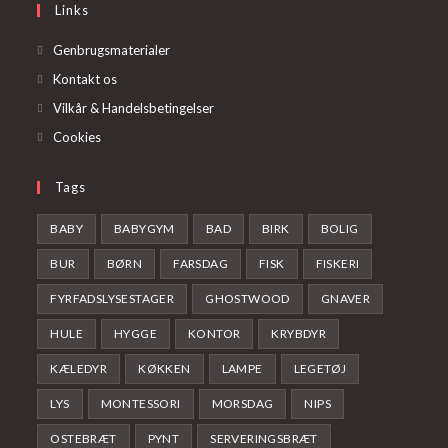
Links
tab
new
tab
Genbrugsmaterialer
Kontakt os
Vilkår & Handelsbetingelser
Cookies
Tags
BABY
BABYGYM
BAD
BIRK
BOLIG
BUR
BØRN
FARSDAG
FISK
FISKERI
FYRFADSLYSESTAGER
GHOSTWOOD
GNAVER
HULE
HYGGE
KONTOR
KRYBDYR
KÆLEDYR
KØKKEN
LAMPE
LEGETØJ
LYS
MONTESSORI
MORSDAG
NIPS
OSTEBRÆT
PYNT
SERVERINGSBRÆT