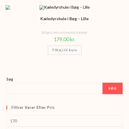
Kæledyrshule i Bøg – Lille
Boligen
,
Hele sortimentet
,
Kæledyr
179,00
kr.
Tilføj til kurv
Søg
SØG
Filtrer Varer Efter Pris
Mindste
pris