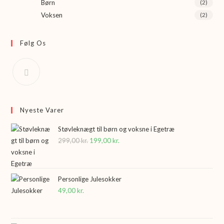
Børn
(2)
Voksen
(2)
Følg Os
Nyeste Varer
Støvleknægt til børn og voksne i Egetræ
299,00
kr.
Den
199,00
kr.
Den
oprindelige
aktuelle
pris
pris
var:
er:
Personlige Julesokker
49,00
kr.
299,00 kr..
199,00 kr..