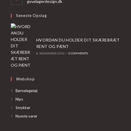
gyvelagerdesign.dk
Seneste Opslag
HVORDAN DU HOLDER DIT SKÆREBRÆT
RENT OG PÆNT
8. NOVEMBER 2022
/
0 COMMENTS
Webshop
Opens
Børnelegetøj
in
Opens
Nips
a
in
Opens
Smykker
new
a
in
Opens
Nyeste varer
tab
new
a
in
tab
new
a