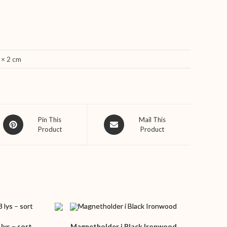
 × 2 cm
Opens
Opens
Pin This
Mail This
Product
Product
in
in
a
a
new
new
window
window
lys – sort
Magnetholder i Black Ironwood