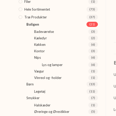
Filer
(1)
Hele Sortimentet
(73)
Træ Produkter
(37)
Boligen
(21)
Badeværelse
(3)
Kæledyr
(2)
Køkken
(6)
Kontor
(3)
Nips
(6)
B
Lys og lamper
(6)
Vægur
(1)
U
Vinreol og -holder
(1)
Børn
(13)
U
Legetøj
(11)
U
Smykker
(7)
Halskæder
(1)
L
Øreringe og Ørestikker
(5)