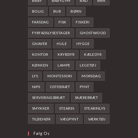
BABY
BABYGYM
BAD
BIRK
BOLIG
BUR
BØRN
FARSDAG
FISK
FISKERI
FYRFADSLYSESTAGER
GHOSTWOOD
GNAVER
HULE
HYGGE
KONTOR
KRYBDYR
KÆLEDYR
KØKKEN
LAMPE
LEGETØJ
LYS
MONTESSORI
MORSDAG
NIPS
OSTEBRÆT
PYNT
SERVERINGSBRÆT
SKÆREBRÆT
SMYKKER
STEARIN
STEARINLYS
TILBEHØR
VÆGPYNT
VÆRKTØJ
Følg Os