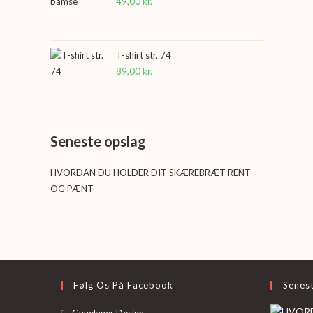
49,00
kr.
T-shirt str. 74
89,00
kr.
Seneste opslag
HVORDAN DU HOLDER DIT SKÆREBRÆT RENT
OG PÆNT
Følg Os På Facebook
Senes
Opens