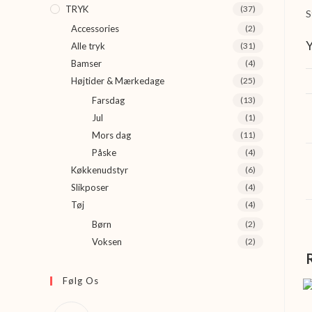
TRYK
(37)
S
Accessories
(2)
Y
Alle tryk
(31)
Bamser
(4)
Højtider & Mærkedage
(25)
Farsdag
(13)
Jul
(1)
Mors dag
(11)
Påske
(4)
Køkkenudstyr
(6)
Slikposer
(4)
Tøj
(4)
Børn
(2)
Voksen
(2)
Følg Os