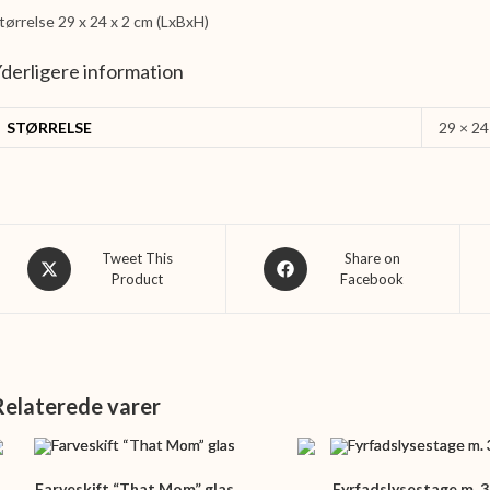
tørrelse 29 x 24 x 2 cm (LxBxH)
derligere information
STØRRELSE
29 × 24
Opens
Opens
Tweet This
Share on
Product
Facebook
in
in
a
a
new
new
window
window
Relaterede varer
Farveskift “That Mom” glas
Fyrfadslysestage m. 3 