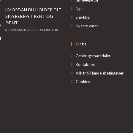
Børnelegetøj
in
Opens
Nips
HVORDAN DU HOLDER DIT
a
in
SKÆREBRÆT RENT OG
Opens
Smykker
new
PÆNT
a
in
Opens
Nyeste varer
tab
8. NOVEMBER 2022
/
0 COMMENTS
new
a
in
tab
new
a
Links
tab
new
tab
Genbrugsmaterialer
Kontakt os
Vilkår & Handelsbetingelser
Cookies