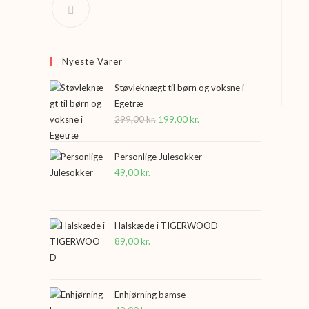
Nyeste Varer
Støvleknægt til børn og voksne i
Egetræ
299,00
kr.
Den
199,00
kr.
Den
oprindelige
aktuelle
pris
pris
Personlige Julesokker
var:
er:
49,00
kr.
299,00 kr..
199,00 kr..
Halskæde i TIGERWOOD
89,00
kr.
Enhjørning bamse