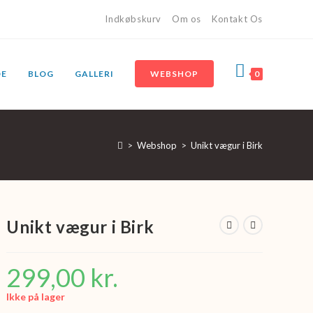
Indkøbskurv
Om os
Kontakt Os
DE
BLOG
GALLERI
WEBSHOP
0
>
Webshop
>
Unikt vægur i Birk
Unikt vægur i Birk
299,00
kr.
Ikke på lager