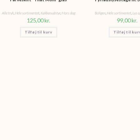
Alle tryk
,
Hele sortimentet
,
Køkkenudstyr
,
Mors dag
Boligen
,
Hele sortimentet
,
Lys o
125,00
kr.
99,00
kr.
Tilføj til kurv
Tilføj til kur