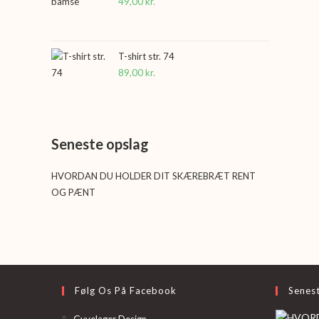
49,00
kr.
T-shirt str. 74
89,00
kr.
Seneste opslag
HVORDAN DU HOLDER DIT SKÆREBRÆT RENT
OG PÆNT
Følg Os På Facebook
Senes
Opens