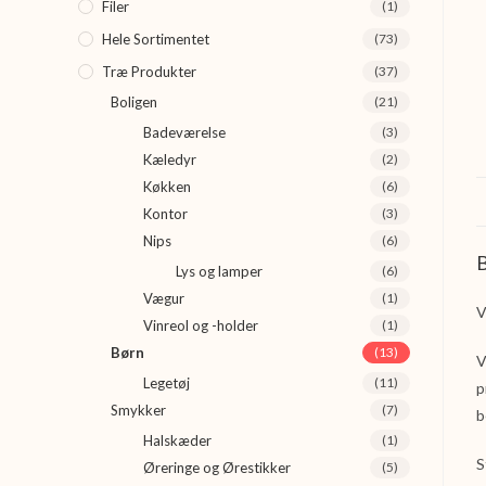
Filer
(1)
Hele Sortimentet
(73)
Træ Produkter
(37)
Boligen
(21)
Badeværelse
(3)
Kæledyr
(2)
Køkken
(6)
Kontor
(3)
Nips
(6)
B
Lys og lamper
(6)
Vægur
(1)
V
Vinreol og -holder
(1)
Børn
(13)
V
Legetøj
(11)
p
Smykker
(7)
b
Halskæder
(1)
S
Øreringe og Ørestikker
(5)