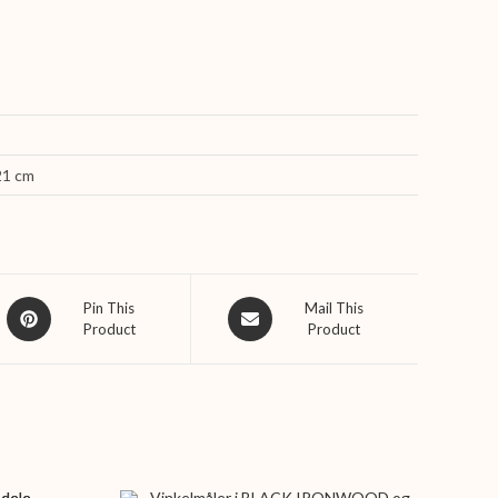
21 cm
Opens
Opens
Pin This
Mail This
Product
Product
in
in
a
a
new
new
window
window