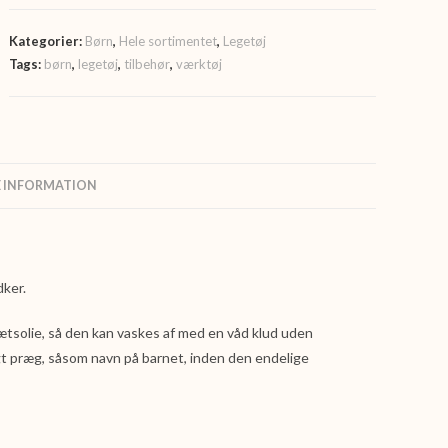
Kategorier:
Børn
,
Hele sortimentet
,
Legetøj
Tags:
børn
,
legetøj
,
tilbehør
,
værktøj
E INFORMATION
dker.
solie, så den kan vaskes af med en våd klud uden
gt præg, såsom navn på barnet, inden den endelige