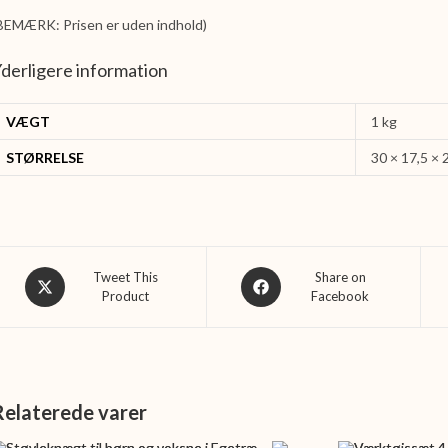
BEMÆRK: Prisen er uden indhold)
derligere information
VÆGT
1 kg
STØRRELSE
30 × 17,5 × 
Opens
Opens
Tweet This
Share on
Product
Facebook
in
in
a
a
new
new
window
window
Relaterede varer