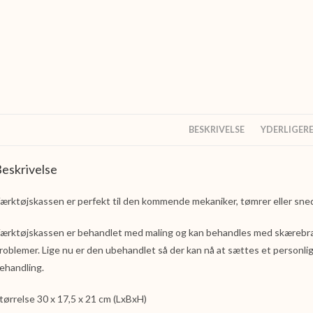
BESKRIVELSE
YDERLIGER
eskrivelse
ærktøjskassen er perfekt til den kommende mekaniker, tømrer eller sne
ærktøjskassen er behandlet med maling og kan behandles med skærebræt
roblemer. Lige nu er den ubehandlet så der kan nå at sættes et personli
ehandling.
tørrelse 30 x 17,5 x 21 cm (LxBxH)