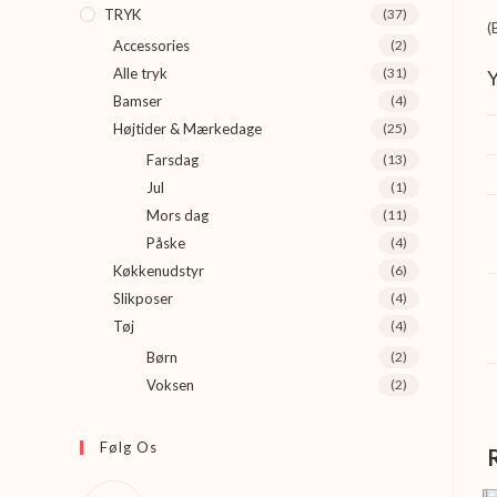
TRYK
(37)
(
Accessories
(2)
Alle tryk
(31)
Y
Bamser
(4)
Højtider & Mærkedage
(25)
Farsdag
(13)
Jul
(1)
Mors dag
(11)
Påske
(4)
Køkkenudstyr
(6)
Slikposer
(4)
Tøj
(4)
Børn
(2)
Voksen
(2)
Følg Os