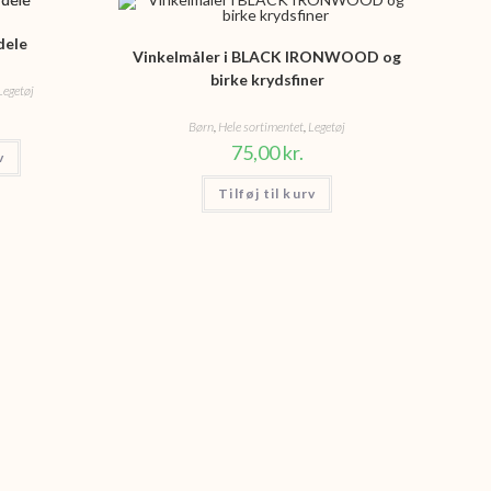
dele
Vinkelmåler i BLACK IRONWOOD og
birke krydsfiner
Legetøj
Børn
,
Hele sortimentet
,
Legetøj
75,00
kr.
v
Tilføj til kurv