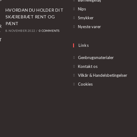
Børnelegetøj
in
Opens
Nips
HVORDAN DU HOLDER DIT
a
in
SKÆREBRÆT RENT OG
Opens
Smykker
new
PÆNT
a
in
Opens
Nyeste varer
tab
8. NOVEMBER 2022
/
0 COMMENTS
new
a
in
tab
new
a
Links
tab
new
tab
Genbrugsmaterialer
Kontakt os
Vilkår & Handelsbetingelser
Cookies