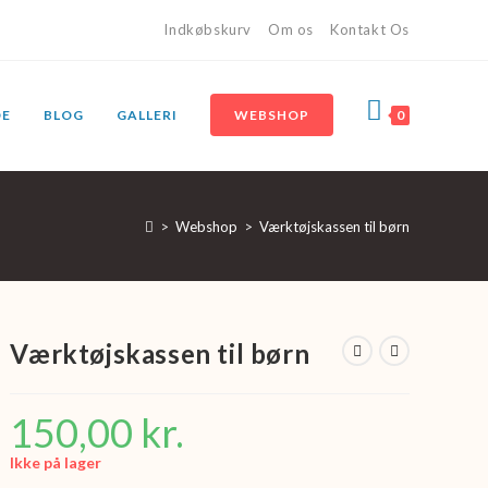
Indkøbskurv
Om os
Kontakt Os
DE
BLOG
GALLERI
WEBSHOP
0
>
Webshop
>
Værktøjskassen til børn
Værktøjskassen til børn
150,00
kr.
Ikke på lager