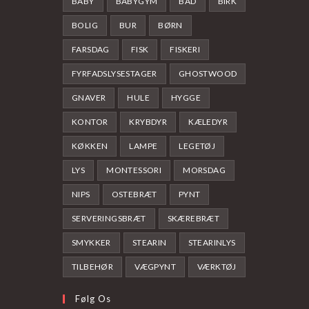
BABY
BABYGYM
BAD
BIRK
BOLIG
BUR
BØRN
FARSDAG
FISK
FISKERI
FYRFADSLYSESTAGER
GHOSTWOOD
GNAVER
HULE
HYGGE
KONTOR
KRYBDYR
KÆLEDYR
KØKKEN
LAMPE
LEGETØJ
LYS
MONTESSORI
MORSDAG
NIPS
OSTEBRÆT
PYNT
SERVERINGSBRÆT
SKÆREBRÆT
SMYKKER
STEARIN
STEARINLYS
TILBEHØR
VÆGPYNT
VÆRKTØJ
Følg Os