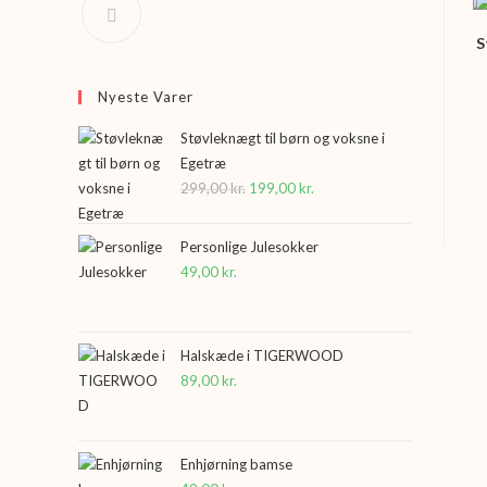
S
Nyeste Varer
Støvleknægt til børn og voksne i
Egetræ
299,00
kr.
Den
199,00
kr.
Den
oprindelige
aktuelle
pris
pris
Personlige Julesokker
var:
er:
49,00
kr.
299,00 kr..
199,00 kr..
Halskæde i TIGERWOOD
89,00
kr.
Enhjørning bamse