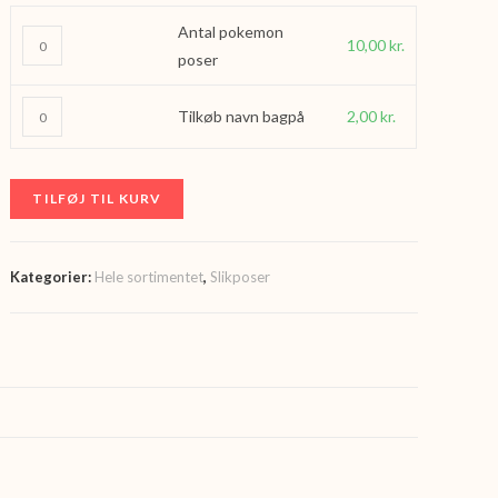
til
Antal pokemon
Antal
10,00 kr.
10,00
kr.
poser
pokemon
poser
Tilkøb
Tilkøb navn bagpå
2,00
kr.
antal
navn
bagpå
antal
TILFØJ TIL KURV
Kategorier:
Hele sortimentet
,
Slikposer