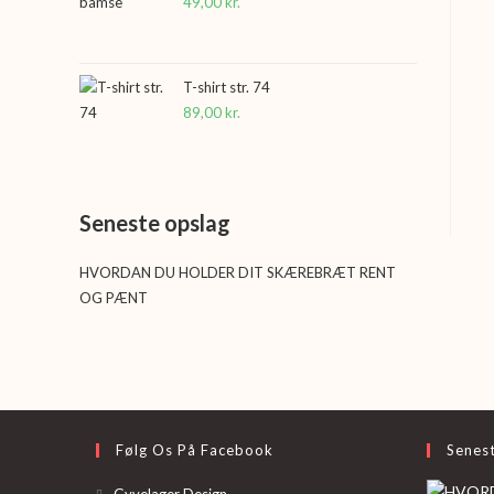
49,00
kr.
T-shirt str. 74
89,00
kr.
Seneste opslag
HVORDAN DU HOLDER DIT SKÆREBRÆT RENT
OG PÆNT
Følg Os På Facebook
Senes
Opens