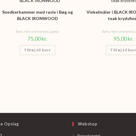
Snedkerhammer med rasle i Bøg og
Vinkelmåler i BLACK 
BLACK IRONWOOD
teak krydsfine
Børn
,
Hele sortimentet
,
Legetøj
Børn
,
Hele sortimentet
,
75,00
kr.
95,00
kr.
Tilføj til kurv
Tilføj til kur
te Opslag
Webshop
Opens