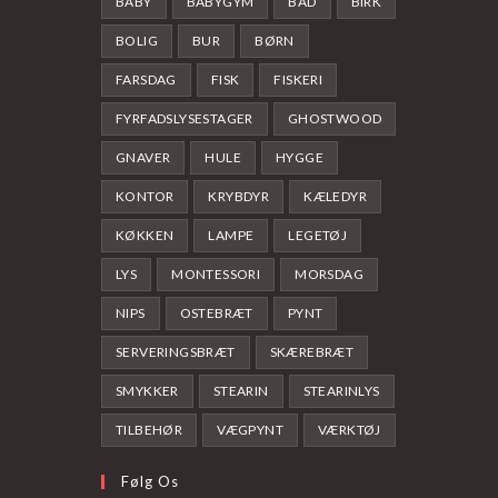
BABY
BABYGYM
BAD
BIRK
BOLIG
BUR
BØRN
FARSDAG
FISK
FISKERI
FYRFADSLYSESTAGER
GHOSTWOOD
GNAVER
HULE
HYGGE
KONTOR
KRYBDYR
KÆLEDYR
KØKKEN
LAMPE
LEGETØJ
LYS
MONTESSORI
MORSDAG
NIPS
OSTEBRÆT
PYNT
SERVERINGSBRÆT
SKÆREBRÆT
SMYKKER
STEARIN
STEARINLYS
TILBEHØR
VÆGPYNT
VÆRKTØJ
Følg Os