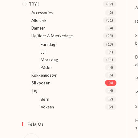
TRYK
(37)
A
Accessories
(2)
Alle tryk
(31)
D
Bamser
(4)
S
Højtider & Mærkedage
(25)
b
Farsdag
(13)
Jul
(1)
D
Mors dag
(11)
a
Påske
(4)
Køkkenudstyr
(6)
P
Slikposer
(4)
Tøj
(4)
P
Børn
(2)
S
Voksen
(2)
H
Følg Os
s