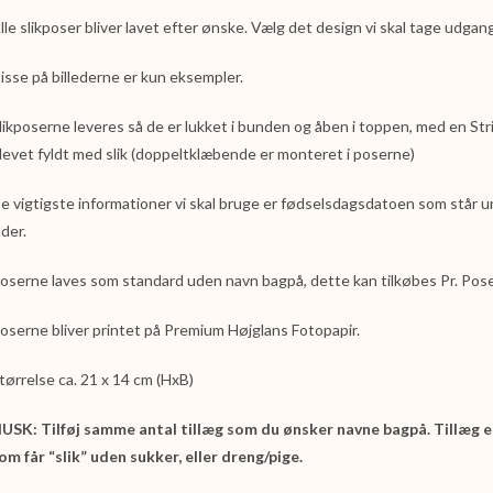
lle slikposer bliver lavet efter ønske. Vælg det design vi skal tage udgan
isse på billederne er kun eksempler.
likposerne leveres så de er lukket i bunden og åben i toppen, med en St
levet fyldt med slik (doppeltklæbende er monteret i poserne)
e vigtigste informationer vi skal bruge er fødselsdagsdatoen som står 
lder.
oserne laves som standard uden navn bagpå, dette kan tilkøbes Pr. Pose
oserne bliver printet på Premium Højglans Fotopapir.
tørrelse ca. 21 x 14 cm (HxB)
USK: Tilføj samme antal tillæg som du ønsker navne bagpå. Tillæg er
om får “slik” uden sukker, eller dreng/pige.