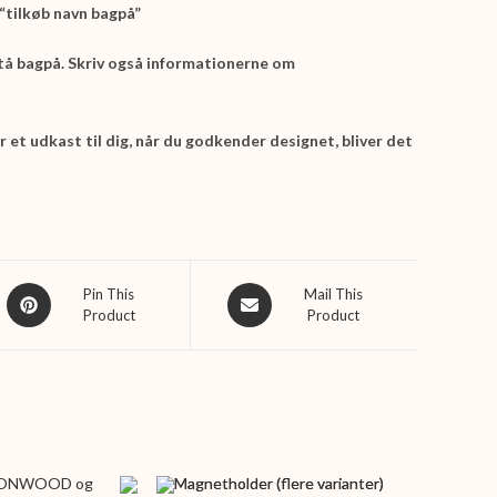
 “tilkøb navn bagpå”
stå bagpå. Skriv også informationerne om
 et udkast til dig, når du godkender designet, bliver det
Opens
Opens
Pin This
Mail This
Product
Product
in
in
a
a
new
new
window
window