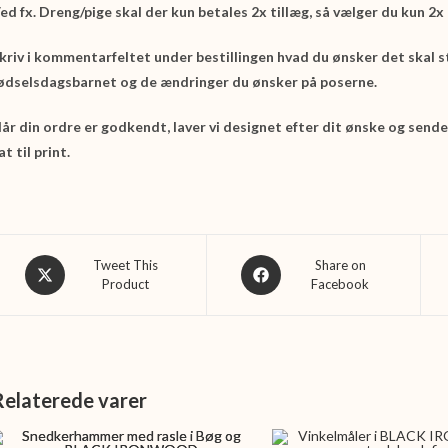
ed fx. Dreng/pige skal der kun betales 2x tillæg, så vælger du kun 2x
kriv i kommentarfeltet under bestillingen hvad du ønsker det skal 
ødselsdagsbarnet og de ændringer du ønsker på poserne.
år din ordre er godkendt, laver vi designet efter dit ønske og sender
at til print.
Opens
Opens
Tweet This
Share on
Product
Facebook
in
in
a
a
new
new
window
window
Relaterede varer