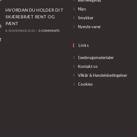
Børnelegetøj
in
Opens
Nips
HVORDAN DU HOLDER DIT
a
in
SKÆREBRÆT RENT OG
Opens
Smykker
new
PÆNT
a
in
Opens
Nyeste varer
tab
8. NOVEMBER 2022
/
0 COMMENTS
new
a
in
tab
new
a
Links
tab
new
tab
Genbrugsmaterialer
Kontakt os
Vilkår & Handelsbetingelser
Cookies