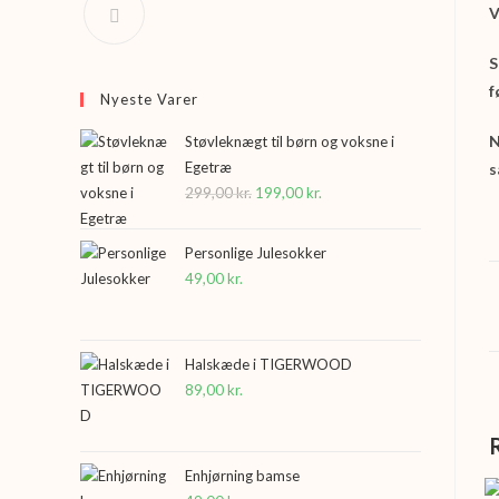
V
S
f
Nyeste Varer
N
Støvleknægt til børn og voksne i
Egetræ
s
299,00
kr.
Den
199,00
kr.
Den
oprindelige
aktuelle
pris
pris
Personlige Julesokker
var:
er:
49,00
kr.
299,00 kr..
199,00 kr..
Halskæde i TIGERWOOD
89,00
kr.
Enhjørning bamse