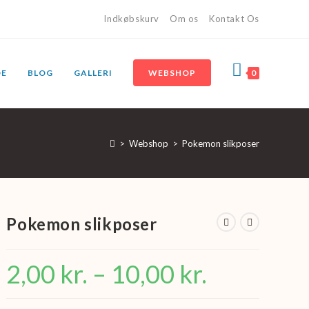
Indkøbskurv
Om os
Kontakt Os
DE
BLOG
GALLERI
WEBSHOP
0
>
Webshop
>
Pokemon slikposer
Pokemon slikposer
2,00
kr.
–
10,00
kr.
Prisinterval:
2,00 kr.