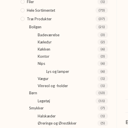
Filer
(1)
Hele Sortimentet
(73)
Træ Produkter
(37)
Boligen
(21)
Badeværelse
(3)
Kæledyr
(2)
Køkken
(6)
Kontor
(3)
Nips
(6)
Lys og lamper
(6)
Vægur
(1)
Vinreol og -holder
(1)
Børn
(13)
Legetøj
(11)
Smykker
(7)
Halskæder
(1)
B
Øreringe og Ørestikker
(5)