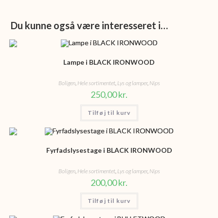
Du kunne også være interesseret i…
Lampe i BLACK IRONWOOD
Boligen
,
Hele sortimentet
,
Lys og lamper
,
Nips
250,00
kr.
Tilføj til kurv
Fyrfadslysestage i BLACK IRONWOOD
Boligen
,
Hele sortimentet
,
Lys og lamper
,
Nips
200,00
kr.
Tilføj til kurv