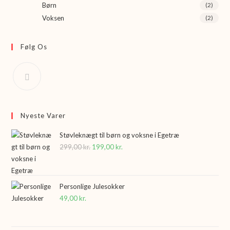
Børn
(2)
Voksen
(2)
Følg Os
Nyeste Varer
Støvleknægt til børn og voksne i Egetræ
299,00
kr.
Den
199,00
kr.
Den
oprindelige
aktuelle
pris
pris
var:
er:
Personlige Julesokker
49,00
kr.
299,00 kr..
199,00 kr..