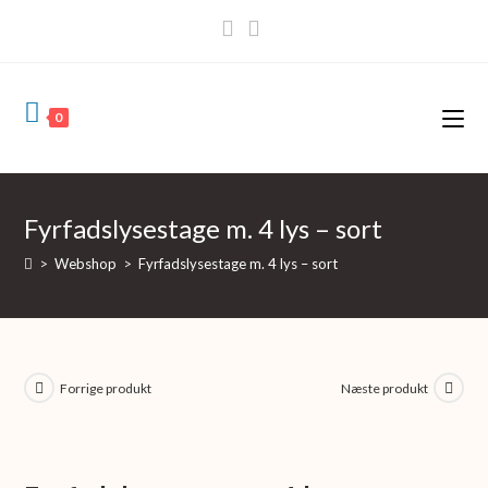
Skip
to
content
0
Fyrfadslysestage m. 4 lys – sort
>
Webshop
>
Fyrfadslysestage m. 4 lys – sort
Forrige produkt
Næste produkt