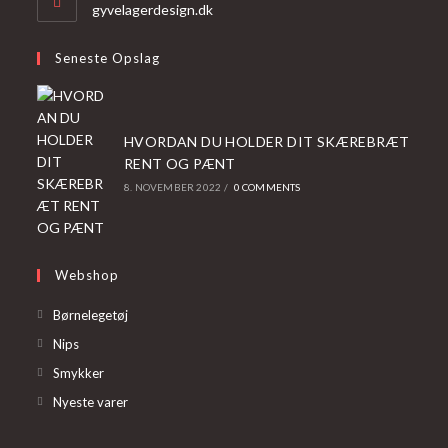
application
gyvelagerdesign.dk
Seneste Opslag
HVORDAN DU HOLDER DIT SKÆREBRÆT
RENT OG PÆNT
8. NOVEMBER 2022
/
0 COMMENTS
Webshop
Opens
Børnelegetøj
in
Opens
Nips
a
in
Opens
Smykker
new
a
in
Opens
Nyeste varer
tab
new
a
in
tab
new