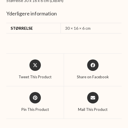
Størrelse 30 x 16 x 6 cm (LxBxH)
Yderligere information
STØRRELSE
30 × 16 × 6 cm
Opens
Opens
in
in
a
a
Tweet This Product
Share on Facebook
new
new
window
window
Opens
Opens
in
in
a
a
Pin This Product
Mail This Product
new
new
window
window