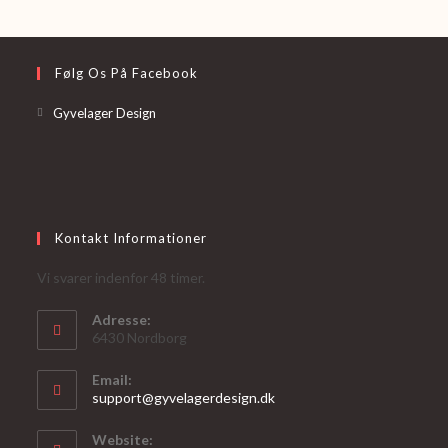
Følg Os På Facebook
Opens
Gyvelager Design
in
a
new
tab
Kontakt Informationer
Vi svarer indenfor 48 timer.
Adresse:
6430 Nordborg
Email:
Opens
support@gyvelagerdesign.dk
in
your
Website: