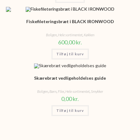
Fiskefileteringsbræt i BLACK IRONWOOD
Boligen
,
Hele sortimentet
,
Køkken
600,00
kr.
Tilføj til kurv
Skærebræt vedligeholdelses guide
Boligen
,
Børn
,
Filer
,
Hele sortimentet
,
Smykker
0,00
kr.
Tilføj til kurv