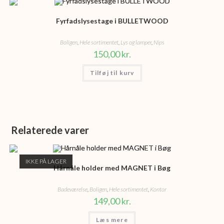
Fyrfadslysestage i BULLETWOOD
Boligen
,
Hele sortimentet
,
Lys og lamper
,
Nips
150,00
kr.
Tilføj til kurv
Relaterede varer
IKKE PÅ LAGER
Hårnåle holder med MAGNET i Bøg
Badeværelse
,
Boligen
,
Hele sortimentet
,
Kontor
149,00
kr.
Læs mere