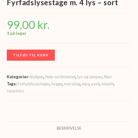
Fyrfadslysestage m. 4 lys – sort
99,00
kr.
1 på lager
Fyrfadslysestage
TILFØJ TIL KURV
m.
4
lys
Kategorier:
Boligen
,
Hele sortimentet
,
Lys og lamper
,
Nips
-
Tags:
Fyrfadslysestager
,
hygge
,
morsdag
,
nips
,
pynt
,
stearin
,
stearinlys
sort
antal
BESKRIVELSE