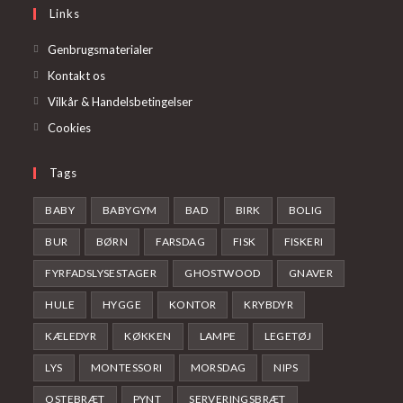
a
Links
tab
new
tab
Genbrugsmaterialer
Kontakt os
Vilkår & Handelsbetingelser
Cookies
Tags
BABY
BABYGYM
BAD
BIRK
BOLIG
BUR
BØRN
FARSDAG
FISK
FISKERI
FYRFADSLYSESTAGER
GHOSTWOOD
GNAVER
HULE
HYGGE
KONTOR
KRYBDYR
KÆLEDYR
KØKKEN
LAMPE
LEGETØJ
LYS
MONTESSORI
MORSDAG
NIPS
OSTEBRÆT
PYNT
SERVERINGSBRÆT